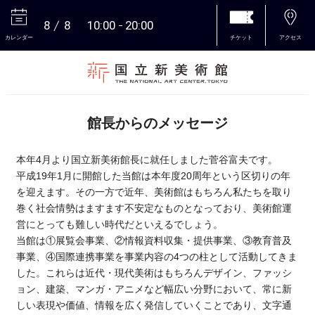
8
8
10:00
20:00
カレンダー
チケット
アクセス
本文へ
館長からのメッセージ
本年
4
月より国立新美術館長に就任しました菅谷富夫です。
平成
19
年
1
月に開館した当館は本年度
20
周年という区切りの年
を迎えます。その一方で近年、美術館はもちろん私たちを取り
巻く社会情勢はますます不安定なものとなっており、美術館運
営にとっても難しい時代だといえるでしょう。
当館は①展覧会事業、②情報資料収集・提供事業、③教育普及
事業、④国際連携事業を事業内容の
4
つの柱として活動してきま
した。これらは近代・現代美術はもちろんデザイン、ファッシ
ョン、建築、マンガ・アニメなど幅広い分野において、常に新
しい表現や価値、情報を広く発信していくことであり、文字通