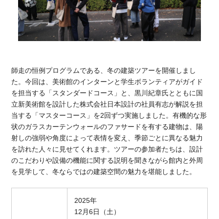
師走の恒例プログラムである、冬の建築ツアーを開催しまし
た。今回は、美術館のインターンと学生ボランティアがガイド
を担当する「スタンダードコース」と、黒川紀章氏とともに国
立新美術館を設計した株式会社日本設計の社員有志が解説を担
当する「マスターコース」を2回ずつ実施しました。有機的な形
状のガラスカーテンウォールのファサードを有する建物は、陽
射しの強弱や角度によって表情を変え、季節ごとに異なる魅力
を訪れた人々に見せてくれます。ツアーの参加者たちは、設計
のこだわりや設備の機能に関する説明を聞きながら館内と外周
を見学して、冬ならではの建築空間の魅力を堪能しました。
2025
年
12
月
6
日（土）