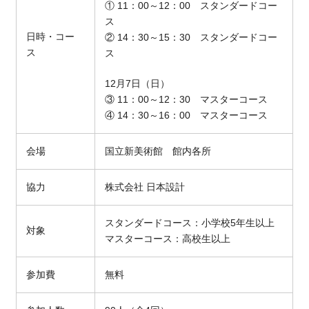
①
11
：
00
～
12
：
00
スタンダードコー
ス
日時・コー
②
14
：
30
～
15
：
30
スタンダードコー
ス
ス
12
月
7
日（日）
③
11
：
00
～
12
：
30
マスターコース
④ 14：30～16：00 マスターコース
会場
国立新美術館 館内各所
協力
株式会社
日本設計
スタンダードコース：小学校
5
年生以上
対象
マスターコース：高校生以上
参加費
無料