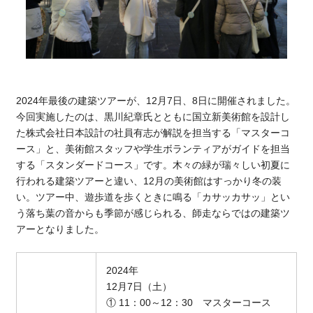
2024年最後の建築ツアーが、12月7日、8日に開催されました。
今回実施したのは、黒川紀章氏とともに国立新美術館を設計し
た株式会社日本設計の社員有志が解説を担当する「マスターコ
ース」と、美術館スタッフや学生ボランティアがガイドを担当
する「スタンダードコース」です。木々の緑が瑞々しい初夏に
行われる建築ツアーと違い、12月の美術館はすっかり冬の装
い。ツアー中、遊歩道を歩くときに鳴る「カサッカサッ」とい
う落ち葉の音からも季節が感じられる、師走ならではの建築ツ
アーとなりました。
2024
年
12
月
7
日（土）
①
11
：
00
～
12
：
30
マスターコース