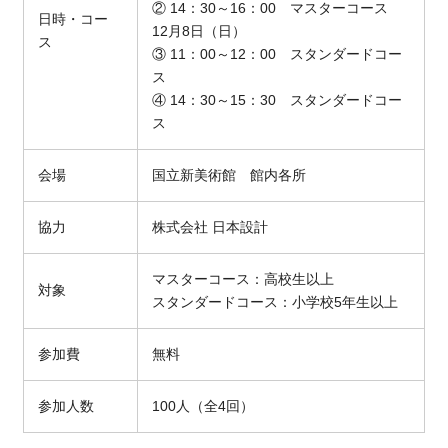
②
14
：
30
～
16
：
00
マスターコース
日時・コー
12
月
8
日（日）
ス
③
11
：
00
～
12
：
00
スタンダードコー
ス
④ 14：30～15：30 スタンダードコー
ス
会場
国立新美術館 館内各所
協力
株式会社
日本設計
マスターコース：高校生以上
対象
スタンダードコース：小学校5年生以上
参加費
無料
参加人数
100人（全
4
回）