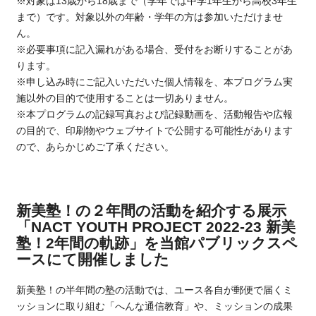
※対象は13歳から18歳まで（学年では中学1年生から高校3年生
まで）です。対象以外の年齢・学年の方は参加いただけませ
ん。
※必要事項に記入漏れがある場合、受付をお断りすることがあ
ります。
※申し込み時にご記入いただいた個人情報を、本プログラム実
施以外の目的で使用することは一切ありません。
※本プログラムの記録写真および記録動画を、活動報告や広報
の目的で、印刷物やウェブサイトで公開する可能性があります
ので、あらかじめご了承ください。
新美塾！の２年間の活動を紹介する展示
「NACT YOUTH PROJECT 2022-23 新美
塾！2年間の軌跡」を当館パブリックスペ
ースにて開催しました
新美塾！の半年間の塾の活動では、ユース各自が郵便で届くミ
ッションに取り組む「へんな通信教育」や、ミッションの成果