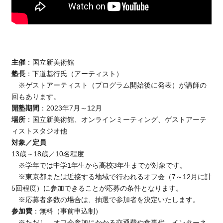
主催
：国立新美術館
塾長
：下道基行氏（アーティスト）
※ゲストアーティスト（プログラム開始後に発表）が講師の
回もあります。
開塾期間
：2023年7月～12月
場所
：国立新美術館、オンラインミーティング、ゲストアーテ
ィストスタジオ他
対象／定員
13歳～18歳／10名程度
※学年では中学1年生から高校3年生までが対象です。
※東京都または近接する地域で行われるオフ会（7～12月に計
5回程度）に参加できることが応募の条件となります。
※応募者多数の場合は、抽選で参加者を決定いたします。
参加費
：無料（事前申込制）
※ただし、オフ会参加にかかる交通費や食事代、インターネ