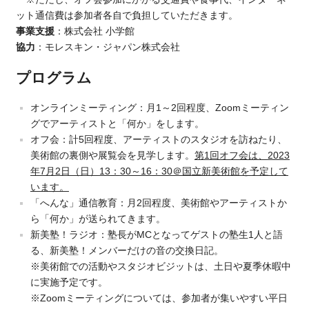
ット通信費は参加者各自で負担していただきます。
事業支援
：株式会社 小学館
協力
：モレスキン・ジャパン株式会社
プログラム
オンラインミーティング：月1～2回程度、Zoomミーティン
グでアーティストと「何か」をします。
オフ会：計5回程度、アーティストのスタジオを訪ねたり、
美術館の裏側や展覧会を見学します。
第
1
回オフ会は、
2023
年
7
月
2
日（日）
13
：
30
～
16
：
30
＠国立新美術館を予定して
います。
「へんな」通信教育：月2回程度、美術館やアーティストか
ら「何か」が送られてきます。
新美塾！ラジオ：塾長がMCとなってゲストの塾生1人と語
る、新美塾！メンバーだけの音の交換日記。
※
美術館での活動やスタジオビジットは、土日や夏季休暇中
に実施予定です。
※Zoomミーティングについては、参加者が集いやすい平日