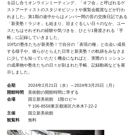
を話し合うオンラインミーティング、「オフ会」と呼ばれるゲ
ストアーティストのスタジオビジットや展覧会鑑賞などが行わ
れました。第1期の途中からはメンバー間の音の交換日記である
「新美塾！ラジオ」も始まり、目まぐるしい日々のなか、ユー
スたちはそれぞれの経験や気づきを、ひとり1冊渡される「手
帳」に記録していきました。
10代の塾生たちが新美塾！で自分の「表現の種」と出会い成長
する様子や、彼らがとらえた日常と新美塾！の軌跡をみなさま
に少しでも知っていただく機会になればと、実際のミッション
の成果物や塾生たちの日々が刻まれた手帳、記録動画などを展
示しました。
会期
2024年2月21日（水）～2024年3月25日（月）
開館時間
美術館の開館時間に準ずる
会場
国立新美術館 1階ロビー
〒106-8558東京都港区六本木7-22-2
主催
国立新美術館
観覧料
無料