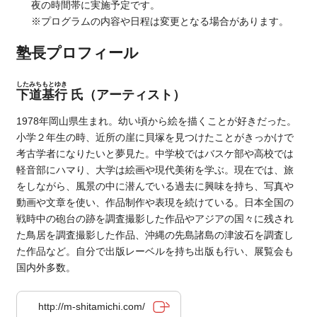
夜の時間帯に実施予定です。
※プログラムの内容や日程は変更となる場合があります。
塾長プロフィール
したみちもとゆき
下道基行
氏（アーティスト）
1978年岡山県生まれ。幼い頃から絵を描くことが好きだった。
小学２年生の時、近所の崖に貝塚を見つけたことがきっかけで
考古学者になりたいと夢見た。中学校ではバスケ部や高校では
軽音部にハマり、大学は絵画や現代美術を学ぶ。現在では、旅
をしながら、風景の中に潜んでいる過去に興味を持ち、写真や
動画や文章を使い、作品制作や表現を続けている。日本全国の
戦時中の砲台の跡を調査撮影した作品やアジアの国々に残され
た鳥居を調査撮影した作品、沖縄の先島諸島の津波石を調査し
た作品など。自分で出版レーベルを持ち出版も行い、展覧会も
国内外多数。
http://m-shitamichi.com/