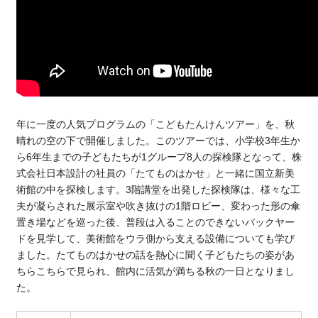
年に一度の人気プログラムの「こどもたんけんツアー」を、秋
晴れの空の下で開催しました。このツアーでは、小学校3年生か
ら6年生までの子どもたちが1グループ8人の探検隊となって、株
式会社日本設計の社員の「たてものはかせ」と一緒に国立新美
術館の中を探検します。3階講堂を出発した探検隊は、様々な工
夫が凝らされた展示室や吹き抜けの1階ロビー、変わった形の傘
置き場などを巡った後、普段は入ることのできないバックヤー
ドを見学して、美術館をウラ側から支える設備についても学び
ました。たてものはかせの話を熱心に聞く子どもたちの姿があ
ちらこちらで見られ、館内に活気が満ちる秋の一日となりまし
た。