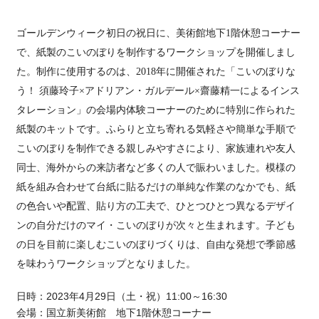
ゴールデンウィーク初日の祝日に、美術館地下
1
階休憩コーナー
で、紙製のこいのぼりを制作するワークショップを開催しまし
た。制作に使用するのは、
2018
年に開催された「こいのぼりな
う！ 須藤玲子×アドリアン・ガルデール×齋藤精一によるインス
タレーション」の会場内体験コーナーのために特別に作られた
紙製のキットです。ふらりと立ち寄れる気軽さや
簡単な手順で
こいのぼりを制作できる親しみやすさにより、家族連れや友人
同士、海外からの来訪者など
多くの人で賑わいました。模様の
紙を組み合わせて台紙に貼るだけの単純な作業のなかでも、紙
の色合いや配置、貼り方の工夫で、ひとつひとつ異なるデザイ
ンの自分だけのマイ・こいのぼりが次々と生まれます。子ども
の日を目前に楽しむこいのぼりづくりは、自由な発想で季節感
を味わうワークショップとなりました。
日時：
2023
年
4
月
29
日（土・祝）
11:00
～
16:30
会場：国立新美術館 地下
1
階休憩コーナー