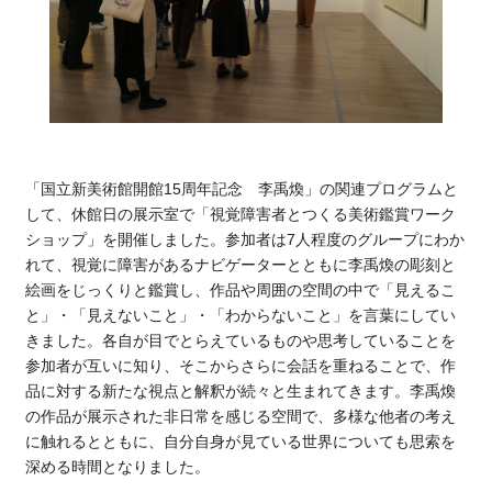
「国立新美術館開館
15
周年記念 李禹煥」の関連プログラムと
して、休館日の展示室で「視覚障害者とつくる美術鑑賞ワーク
ショップ」を開催しました。参加者は
7
人程度のグループにわか
れて、視覚に障害があるナビゲーターとともに李禹煥の彫刻と
絵画をじっくりと鑑賞し、作品や周囲の空間の中で「見えるこ
と」・「見えないこと」・「わからないこと」を言葉にしてい
きました。各自が目でとらえているものや思考していることを
参加者が互いに知り、そこからさらに会話を重ねることで、作
品に対する新たな視点と解釈が続々と生まれてきます。李禹煥
の作品が展示された非日常を感じる空間で、多様な他者の考え
に触れるとともに、自分自身が見ている世界についても思索を
深める時間となりました。