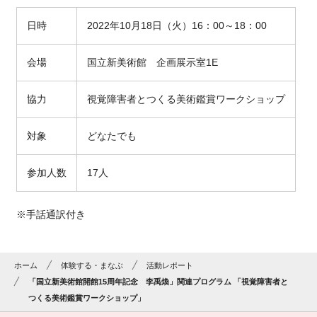
日時
2022
年
10
月
18
日（火）
16
：
00
～
18
：
00
会場
国立新美術館 企画展示室
1E
協力
視覚障害者とつくる美術鑑賞ワークショップ
対象
どなたでも
参加人数
17人
※手話通訳付き
ホーム
体験する・まなぶ
活動レポート
「国立新美術館開館15周年記念 李禹煥」関連プログラム 「視覚障害者と
つくる美術鑑賞ワークショップ」