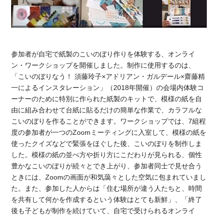
参加者が自宅で紙製のこいのぼり作りを体験する、オンライ
ン・ワークショップを開催しました。制作に使用するのは、
「こいのぼりなう！ 須藤玲子×アドリアン・ガルデール×齋藤精
一によるインスタレーション」（2018年開催）の会場内体験コ
ーナーのために特別に作られた紙製のキットで、模様の紙を自
由に組み合わせて台紙に貼るだけの簡単な作業で、カラフルな
こいのぼりを作ることができます。ワークショップでは、7組程
度の参加者が一つのZoomミーティングに入室して、模様の紙を
使ったクイズなどで緊張をほぐした後、こいのぼりを制作しま
した。模様の紙の並べ方や折り方にこだわりが見られる、個性
豊かなこいのぼりが続々とでき上がり、参加者同士で見せ合う
ときには、Zoomの画面が和気藹々とした空気に包まれていまし
た。また、参加した人からは「住む場所が違う人たちと、時間
を共有して何かを作成するという体験はとても新鮮」、「終了
後も子どもが制作を続けていて、自宅で受けられるオンライ