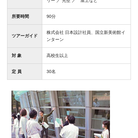
リー ／ 光壁 ／ 屋上など
所要時間
90分
株式会社 日本設計社員、国立新美術館イ
ツアーガイド
ンターン
対 象
高校生以上
定 員
30名