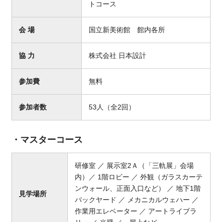
トコース
会 場
国立新美術館 館内各所
協 力
株式会社 日本設計
参加費
無料
参加者数
53人（全2回）
・マスターコース
研修室 ／ 展示室2Ａ（「三軌展」会場
内）／ 1階ロビー ／ 外観（ガラスカーテ
ンウォール、正面入口など） ／ 地下1階
見学場所
バックヤード ／ メカニカルウェハー ／
作業用エレベーター ／ アートライブラ