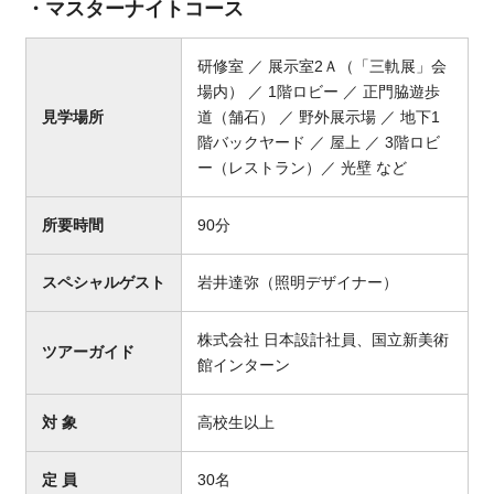
・マスターナイトコース
研修室 ／ 展示室2Ａ（「三軌展」会
場内） ／ 1階ロビー ／ 正門脇遊歩
見学場所
道（舗石） ／ 野外展示場 ／ 地下1
階バックヤード ／ 屋上 ／ 3階ロビ
ー（レストラン）／ 光壁 など
所要時間
90分
スペシャルゲスト
岩井達弥（照明デザイナー）
株式会社 日本設計社員、国立新美術
ツアーガイド
館インターン
対 象
高校生以上
定 員
30名