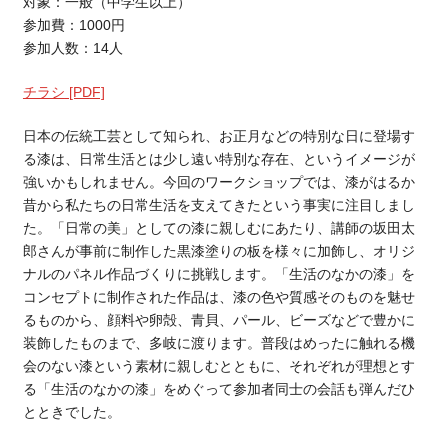
対象：一般（中学生以上）
参加費：1000円
参加人数：14人
チラシ
[PDF]
日本の伝統工芸として知られ、お正月などの特別な日に登場す
る漆は、日常生活とは少し遠い特別な存在、というイメージが
強いかもしれません。今回のワークショップでは、漆がはるか
昔から私たちの日常生活を支えてきたという事実に注目しまし
た。「日常の美」としての漆に親しむにあたり、講師の坂田太
郎さんが事前に制作した黒漆塗りの板を様々に加飾し、オリジ
ナルのパネル作品づくりに挑戦します。「生活のなかの漆」を
コンセプトに制作された作品は、漆の色や質感そのものを魅せ
るものから、顔料や卵殻、青貝、パール、ビーズなどで豊かに
装飾したものまで、多岐に渡ります。普段はめったに触れる機
会のない漆という素材に親しむとともに、それぞれが理想とす
る「生活のなかの漆」をめぐって参加者同士の会話も弾んだひ
とときでした。