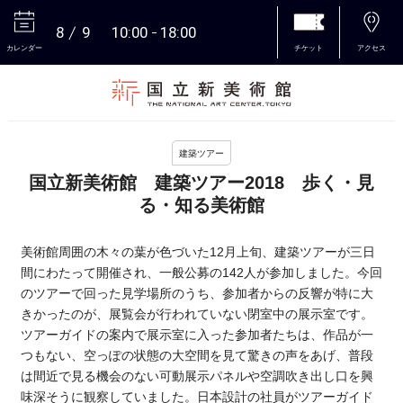
8
9
10:00
18:00
カレンダー
チケット
アクセス
本文へ
建築ツアー
国立新美術館 建築ツアー2018 歩く・見
る・知る美術館
美術館周囲の木々の葉が色づいた12月上旬、建築ツアーが三日
間にわたって開催され、一般公募の142人が参加しました。今回
のツアーで回った見学場所のうち、参加者からの反響が特に大
きかったのが、展覧会が行われていない閉室中の展示室です。
ツアーガイドの案内で展示室に入った参加者たちは、作品が一
つもない、空っぽの状態の大空間を見て驚きの声をあげ、普段
は間近で見る機会のない可動展示パネルや空調吹き出し口を興
味深そうに観察していました。日本設計の社員がツアーガイド