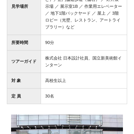
見学場所
示場 ／ 展示室1B ／ 作業用エレベーター
／ 地下1階バックヤード ／ 屋上 ／ 3階
ロビー（光壁、レストラン、アートライ
ブラリー）など
所要時間
90分
株式会社 日本設計社員、国立新美術館イ
ツアーガイド
ンターン
対 象
高校生以上
定 員
30名