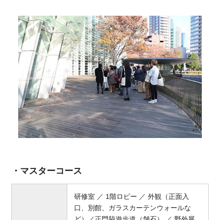
・マスターコース
研修室 ／ 1階ロビー ／ 外観（正面入
口、別館、ガラスカーテンウォールな
ど）／正門脇遊歩道（舗石） ／ 野外展