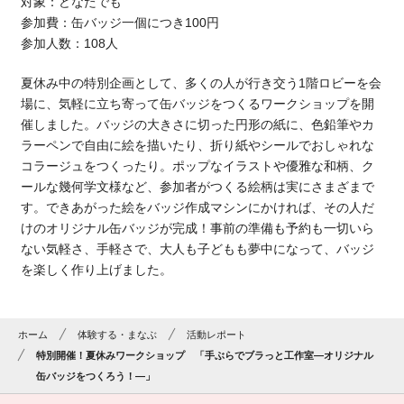
対象：どなたでも
参加費：缶バッジ一個につき100円
参加人数：108人
夏休み中の特別企画として、多くの人が行き交う1階ロビーを会
場に、気軽に立ち寄って缶バッジをつくるワークショップを開
催しました。バッジの大きさに切った円形の紙に、色鉛筆やカ
ラーペンで自由に絵を描いたり、折り紙やシールでおしゃれな
コラージュをつくったり。ポップなイラストや優雅な和柄、ク
ールな幾何学文様など、参加者がつくる絵柄は実にさまざまで
す。できあがった絵をバッジ作成マシンにかければ、その人だ
けのオリジナル缶バッジが完成！事前の準備も予約も一切いら
ない気軽さ、手軽さで、大人も子どもも夢中になって、バッジ
を楽しく作り上げました。
ホーム
体験する・まなぶ
活動レポート
特別開催！夏休みワークショップ 「手ぶらでブラっと工作室―オリジナル
缶バッジをつくろう！―」