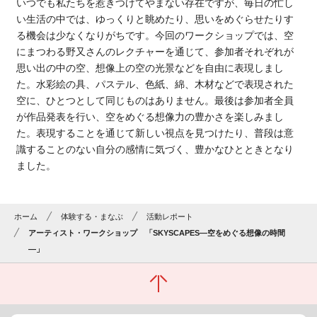
いつでも私たちを惹きつけてやまない存在ですが、毎日の忙し
い生活の中では、ゆっくりと眺めたり、思いをめぐらせたりす
る機会は少なくなりがちです。今回のワークショップでは、空
にまつわる野又さんのレクチャーを通じて、参加者それぞれが
思い出の中の空、想像上の空の光景などを自由に表現しまし
た。水彩絵の具、パステル、色紙、綿、木材などで表現された
空に、ひとつとして同じものはありません。最後は参加者全員
が作品発表を行い、空をめぐる想像力の豊かさを楽しみまし
た。表現することを通じて新しい視点を見つけたり、普段は意
識することのない自分の感情に気づく、豊かなひとときとなり
ました。
ホーム
体験する・まなぶ
活動レポート
アーティスト・ワークショップ 「SKYSCAPES―空をめぐる想像の時間
―」