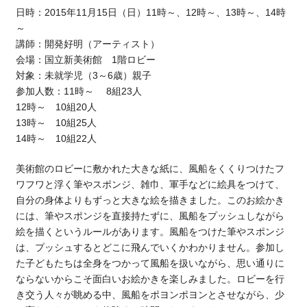
日時：2015年11月15日（日）11時～、12時～、13時～、14時
～
講師：開発好明（アーティスト）
会場：国立新美術館 1階ロビー
対象：未就学児（3～6歳）親子
参加人数：11時～ 8組23人
12時～ 10組20人
13時～ 10組25人
14時～ 10組22人
美術館のロビーに敷かれた大きな紙に、風船をくくりつけたフ
ワフワと浮く筆やスポンジ、雑巾、軍手などに絵具をつけて、
自分の身体よりもずっと大きな絵を描きました。このお絵かき
には、筆やスポンジを直接持たずに、風船をプッシュしながら
絵を描くというルールがあります。風船をつけた筆やスポンジ
は、プッシュするとどこに飛んでいくかわかりません。参加し
た子どもたちは全身をつかって風船を扱いながら、思い通りに
ならないからこそ面白いお絵かきを楽しみました。ロビーを行
き交う人々が眺める中、風船をポヨンポヨンとさせながら、少