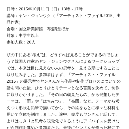
日時：2015年10月11日（日）13時～17時
講師：ヤン・ジョンウク（「アーティスト・ファイル2015」出
品作家）
会場：国立新美術館 3階講堂ほか
対象：中学生以上
参加人数：20人
頭の中にある“考え”は、どうすれば見ることができるのでしょ
う？韓国人作家のヤン・ジョンウクさんによるワークショップ
では、本来は目に見えない人の思考を、見える形にすることに
取り組みました。参加者はまず、「アーティスト・ファイル
2015」の展示室でヤンさんから作品や制作プロセスについての
話を聞いた後、ひとりひとりテーマとなる言葉を決めて、制作
に取りかかりました。「その日の朝見たもの」から発想したテ
ーマは、「雨」や「はちみつ」、「布団」など。テーマから考
えつく形状を鉛筆で描いてから、その絵をもとに様々な材料を
用いて立体を制作しました。途中、幾度もヤンさんと話して、
よりはっきりと思考を視覚化できるようにアドバイスを受けな
がら制作を進めた参加者たち。最後にヤンさんが作った枠にで