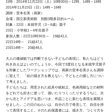
日時：2014年11月22日（土）10時30分～12時、14時～16時
2014年11月23日（日）14時～16時
講師：堂本右美（画家）
会場：国立新美術館 別館3階多目的ルーム
対象：22日：未就学児（3～6歳）親子
23日：小学校1～4年生親子
参加人数：22日10時30分～ 19組42人
22日14時～ 21組47人
23日14時～ 20組48人
大人の価値観では判断できない子どもの表現に、私たちはどう
向き合えばよいのでしょうか。今回で3度目となる未就学児親子
を対象としたワークショップでは、画家の堂本右美さんを講師
に迎えて、「絵の描き方を教えない」子どもとの接し方につい
て考えました。
子どもたちは、用意された絵具や紙粘土、色画用紙などの材料
をどれでも好きに使って、描いたりつくったりするうちに、次
から次とアイデアを思いつき、作品ごとに新たな表現を展開さ
せました。この日のねらいは、自分の力で発見して、自信を持
って表現すること。そのため保護者には、描き方、つくり方を