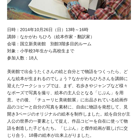
日時：2014年10月26日（日）13時～16時
講師：なかがわ ちひろ（絵本作家・翻訳家）
会場：国立新美術館 別館3階多目的ルーム
対象：小学校3年生から高校生まで
参加人数：18人
美術館で出会うたくさんの絵と自分とで物語をつくったら、ど
んな絵本が生まれるのでしょう？なかがわちひろさんを講師に
迎えたワークショップでは、まず、右歩きやジャンプなど様々
なポーズで写真を撮り、絵本の主人公となる「じぶん」を用
意。その後、「チューリヒ美術館展」に出品されている絵画作
品のコピーと自分の写真を素材に、自由に物語を発想して、見
開き3ページのオリジナルの絵本を制作しました。絵を自分が主
人公の世界の一要素として捉え、作品コピーを自在に使って物
語を創造した子どもたち。「じぶん」と傑作絵画が親しげに交
じり合う、18冊の絵本が出来上がりました。