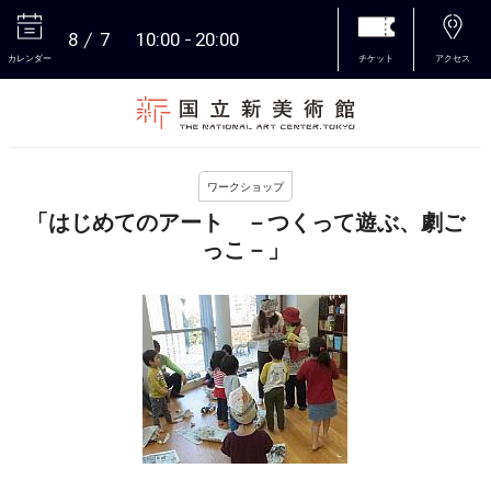
8
7
10:00
20:00
カレンダー
チケット
アクセス
本文へ
ワークショップ
「はじめてのアート －つくって遊ぶ、劇ご
っこ－」