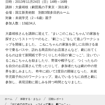
日時：2013年11月24日（日）14時～16時
講師：大森靖枝（劇団風の子東京・演出家）
会場：国立新美術館 別館3階多目的ルーム
対象：未就学児（2～6歳）親子
参加人数：13組34人
大森靖枝さんを講師に迎えて、“まいごのこねこちゃん”の家族を
探すというストーリーのもと、“劇ごっこ”をして遊ぶワークショ
ップを開催しました。 こねこちゃんの家族を探しに出掛ける途
中で乗るバスや、訪れる商店街のお店屋さんなど、劇に出てく
るものは全て新聞紙で手づくりした今回の“劇ごっこ”。泣いてい
るこねこちゃんを励ましたり、野菜や帽子など、つくったもの
を自分のお店屋さんで売ったりして、参加者たちは劇の中の世
界を楽しみました。 昨年に続いて2度目の開催となった、未就
学児親子向けのワークショップ。遊んでいるうちに自然と劇に
参加し、表現活動に親しみを持つ時間となりました。
ホーム
体験する・まなぶ
活動レポート
「はじめてのアート －つくって遊ぶ、劇ごっこ－」