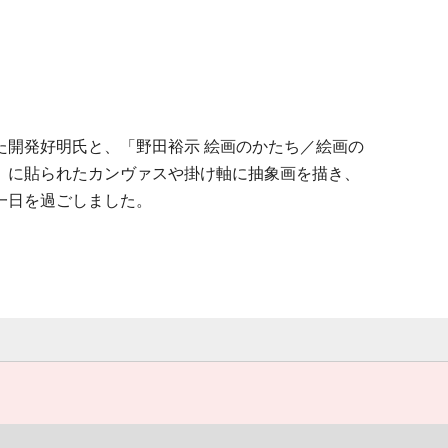
開発好明氏と、「野田裕示 絵画のかたち／絵画の
》に貼られたカンヴァスや掛け軸に抽象画を描き、
一日を過ごしました。