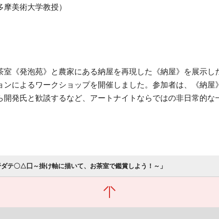
多摩美術大学教授）
茶室《発泡苑》と農家にある納屋を再現した《納屋》を展示した
ョンによるワークショップを開催しました。参加者は、《納屋
ら開発氏と歓談するなど、アートナイトならではの非日常的な
野ダテ〇△囗～掛け軸に描いて、お茶室で鑑賞しよう！～」