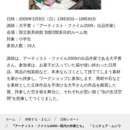
日時：2009年3月8日（日）13時30分～16時30分
講師：大平實（『アーティスト・ファイル2009』出品作家）
会場：国立新美術館 別館3階多目的ルーム他
対象：小学生
参加人数：18人
講師は、アーティスト・ファイル2009の出品作家である大平實
さん。参加者は、お菓子が入っていた箱や使い終わった日用
品、商品の包装紙など、本来ならゴミとして捨ててしまう素材
を家から持参し、ワークショップに参加します。廃材や石など
を素材とした立体作品を手掛ける大平さんの作品を鑑賞した
後、持参した空き箱を舞台に、それぞれが思い描く"虫の生活空
間"を想像してつくりました。
ホーム
体験する・まなぶ
活動レポート
『アーティスト・ファイル2009―現代の作家たち』 「ミニチュア・ムシワ