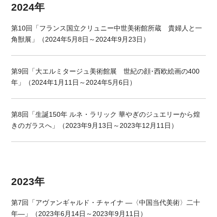
2024年
第
10
回「フランス国立クリュニー中世美術館所蔵 貴婦人と一
角獣展」（
2024
年
5
月
8
日～2024年
9
月
23
日）
第9回「大エルミタージュ美術館展 世紀の顔･西欧絵画の400
年」（
2024
年
1
月
11
日～
2024
年
5
月
6
日）
第8回「生誕150年 ルネ・ラリック 華やぎのジュエリーから煌
きのガラスへ」（2023年9月13日～2023年12月11日）
2023年
第7回「アヴァンギャルド・チャイナ ―〈中国当代美術〉二十
年―」（2023年6月14日～2023年9月11日）