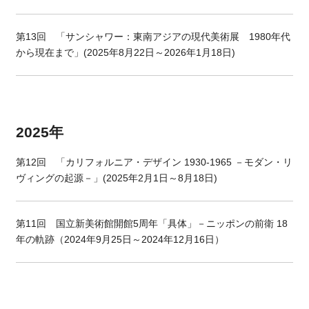
第
13
回 「サンシャワー：東南アジアの現代美術展 1980年代
から現在まで」
(
2025
年
8
月
22
日～
2026
年
1
月
18
日)
2025年
第
12
回 「カリフォルニア・デザイン
1930-1965
－モダン・リ
ヴィングの起源－」
(2025
年
2
月
1
日～8月18日
)
第
11
回 国立新美術館開館
5
周年「具体」－ニッポンの前衛
18
年の軌跡（
2024
年
9
月
25
日～2024年
12
月
16
日）