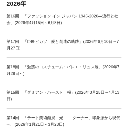
2026年
第
16
回 「ファッション イン ジャパン 1945-2020―流行と社
会」
(2026年4月15日～6月8日)
第
17
回 「巨匠ピカソ 愛と創造の軌跡」
(2026年6月10日～7
月27日)
第
18
回 「魅惑のコスチューム : バレエ・リュス展」
(2026年7
月29日～)
第
15
回 「ダミアン・ハースト 桜」
(2026年3月25日～4月13
日)
第
14
回 「テート美術館展 光 ― ターナー、印象派から現代
へ」
(2026年1月21日～3月23日)