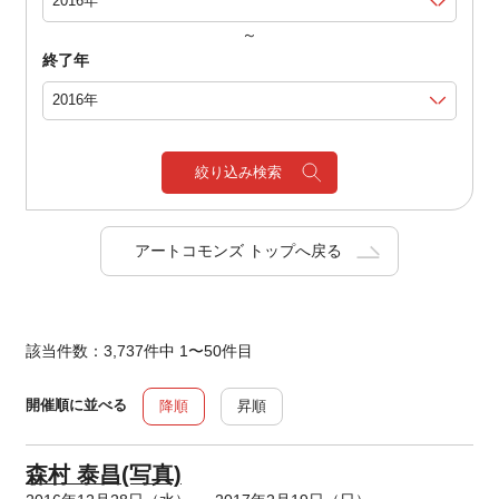
～
終了年
絞り込み検索
アートコモンズ トップへ戻る
該当件数：3,737件中 1〜50件目
開催順に並べる
降順
昇順
森村 泰昌(写真)