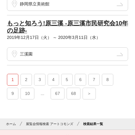
静岡県立美術館
もっと知ろう!原三溪 -原三溪市民研究会10年
の足跡-
2019年12月17日（火） ～ 2020年3月11日（水）
三溪園
1
2
3
4
5
6
7
8
9
10
...
67
68
＞
ホーム
展覧会情報検索 アートコモンズ
検索結果一覧