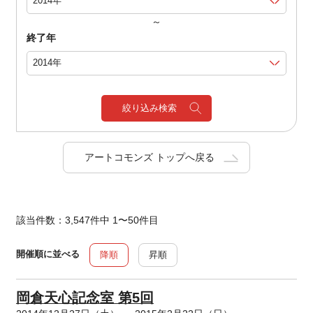
～
終了年
絞り込み検索
アートコモンズ トップへ戻る
該当件数：3,547件中 1〜50件目
開催順に並べる
降順
昇順
岡倉天心記念室 第5回