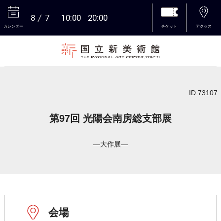
8
7
10:00
20:00
カレンダー
チケット
アクセス
本文へ
ID:73107
第97回 光陽会南房総支部展
―大作展―
会場