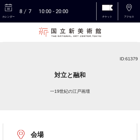
8
7
10:00
20:00
カレンダー
チケット
アクセス
本文へ
ID:61379
対立と融和
一19世紀の江戸画壇
会場