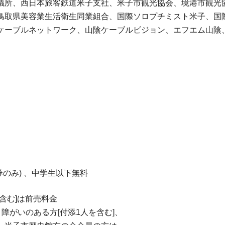
議所、西日本旅客鉄道米子支社、米子市観光協会、境港市観光
取県美容業生活衛生同業組合、国際ソロプチミスト米子、国際
ブルネットワーク、山陰ケーブルビジョン、エフエム山陰、DA
当日券のみ) 、中学生以下無料
含む]は前売料金
障がいのある方[付添1人を含む]、