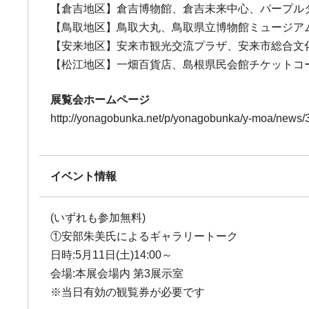
【倉吉地区】倉吉博物館、倉吉未来中心、パープルタ
【鳥取地区】鳥取大丸、鳥取県立博物館ミュージア
【安来地区】安来市観光交流プラザ、安来市総合文
【松江地区】一畑百貨店、島根県民会館チケットコ
展覧会ホームページ
http://yonagobunka.net/p/yonagobunka/y-moa/news/3
イベント情報
(いずれも参加無料)
①安部朱美氏によるギャラリートーク
日時:5月11日(土)14:00～
会場:本展会場内 第3展示室
※当日有効の観覧券が必要です