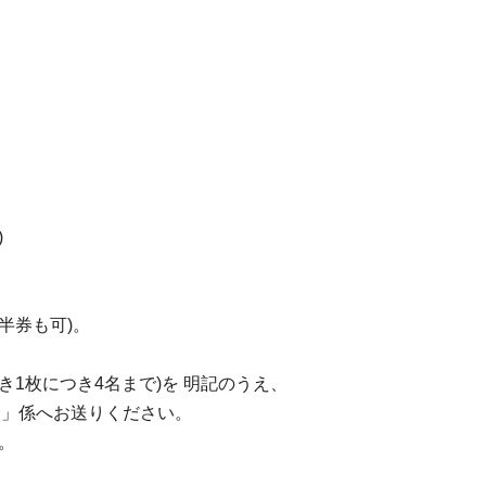
)
半券も可)。
1枚につき4名まで)を 明記のうえ、
演会」係へお送りください。
。