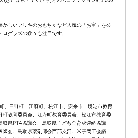
きたはら・てるひさ)さんのコレクション約1,000
懐かしいブリキのおもちゃなど人気の「お宝」を公
トログッズの数々も注目です。
南町、日野町、江府町、松江市、安来市、境港市教育
野町教育委員会、江府町教育委員会、松江市教育委
取県PTA協議会、鳥取県子ども会育成連絡協議
医師会、鳥取県薬剤師会西部支部、米子商工会議