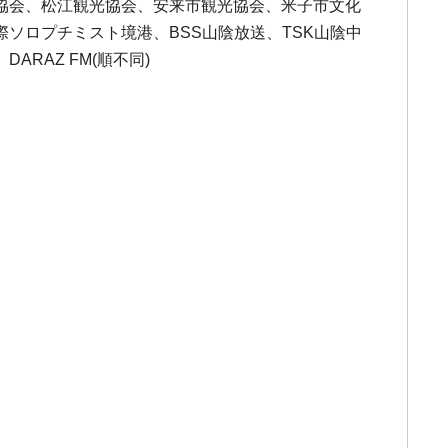
協会、松江観光協会、安来市観光協会、米子市文化
ソロプチミスト境港、BSS山陰放送、TSK山陰中
RAZ FM(順不同)