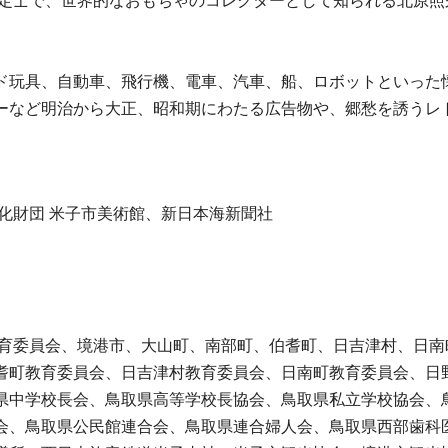
定士で、世界的なおもちゃのコレクターとして知られる北原照久(
ド玩具、自動車、飛行機、電車、汽車、船、ロボットといった
ーなど明治から大正、昭和期にわたる広告物や、郷愁を誘うレ
化財団 米子市美術館、新日本海新聞社
教育委員会、境港市、大山町、南部町、伯耆町、日吉津村、日
耆町教育委員会、日吉津村教育委員会、日南町教育委員会、日
県中学校長会、鳥取県高等学校長協会、鳥取県私立学校協会、鳥
会、鳥取県公民館連合会、鳥取県連合婦人会、鳥取県西部歯科