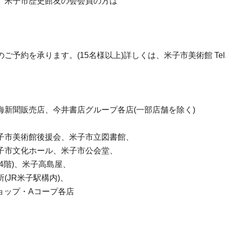
員、米子市歴史館友の会会員の方は
を承ります。(15名様以上)詳しくは、米子市美術館 Tel.085
新聞販売店、今井書店グループ各店(一部店舗を除く)
子市美術館後援会、米子市立図書館、
子市文化ホール、米子市公会堂、
4階)、米子高島屋、
(JR米子駅構内)、
イショップ・Aコープ各店