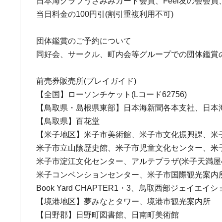
日本海クラブうさみみカード会員、Feel友の会会
当日料金の100円引(割引重複利用不可)
団体鑑賞のご予約について
同好会、サークル、町内会等グループでの団体鑑賞のご予約
前売券販売所(プレイガイド)
【全国】ローソンチケット(Lコード62756)
【鳥取県・島根県東部】日本海新聞各本支社、日本海
【鳥取県】百花堂
【米子地区】米子市美術館、米子市文化振興課、米
米子市立山陰歴史館、米子市児童文化センター、米
米子市淀江文化センター、アルテプラザ(米子天満屋
米子コンベンションセンター、米子市国際観光案内所
Book Yard CHAPTER1・3、鳥取西部ジェイエ
【境港地区】夢みなとタワー、境港市観光案内所
【日野郡】日野町図書館、日南町美術館