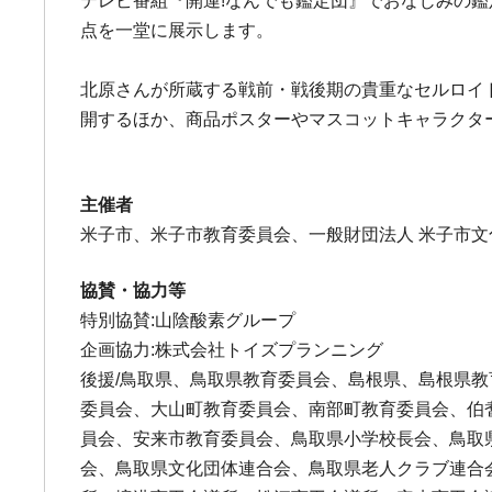
テレビ番組『開運!なんでも鑑定団』でおなじみの鑑
点を一堂に展示します。
北原さんが所蔵する戦前・戦後期の貴重なセルロイ
開するほか、商品ポスターやマスコットキャラクタ
主催者
米子市、米子市教育委員会、一般財団法人 米子市文
協賛・協力等
特別協賛:山陰酸素グループ
企画協力:株式会社トイズプランニング
後援/鳥取県、鳥取県教育委員会、島根県、島根県
委員会、大山町教育委員会、南部町教育委員会、伯
員会、安来市教育委員会、鳥取県小学校長会、鳥取
会、鳥取県文化団体連合会、鳥取県老人クラブ連合