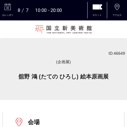
8
7
10:00
20:00
カレンダー
チケット
アクセス
本文へ
ID:46649
(企画展)
舘野 鴻 (たての ひろし) 絵本原画展
会場